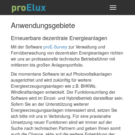
Toggle
navigation
Anwendungsgebiete
Erneuerbare dezentrale Energieanlagen
Mit der Software
proE-Survey
zur Verwaltung und
Fernüberwachung von dezentralen Energieanlagen richten
wir uns an professionelle technische Betriebsführer mit
mittlerem bis großen Anlagenportfolio.
Die momentane Software ist auf Photovoltaikanlagen
ausgerichtet und wird zukünftig für weitere
Energieerzeugungsanlagen wie z.B. BHKWs,
Windkraftanlagen entwickelt. Der Funktionsumfang der
Software wird im Einzel- und Hybridbetrieb darstellbar sein.
Sofern Sie an der Unterstützung weiterer
Energieerzeugungsanlagen interessiert sind, setzen Sie
sich bitte mit uns in Verbindung. Für eine praxisnahe
Umsetzung neuer Funktionen siind wir immer auf der
Suche nach technischen Partnern und geben Ihnen somit
auch die Chance, aktiv auf die weitere Entwicklung der